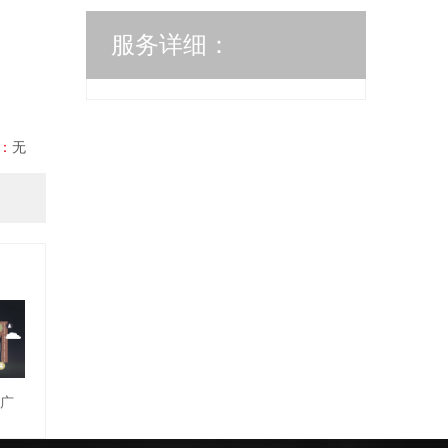
服务详细：
：
无
推广