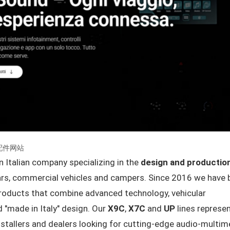
车配件网站
n Italian company specializing in the
design and productio
ars, commercial vehicles and campers. Since 2016 we have 
roducts that combine advanced technology, vehicular
d "made in Italy" design. Our
X9C
,
X7C
and
UP
lines represen
stallers and dealers looking for cutting-edge audio-multim