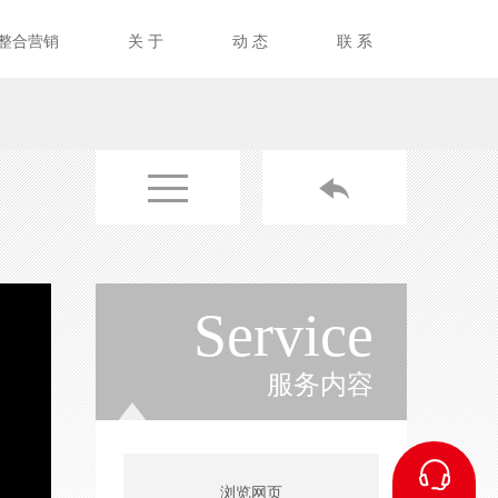
整合营销
关 于
动 态
联 系
Service
服务内容
浏览网页