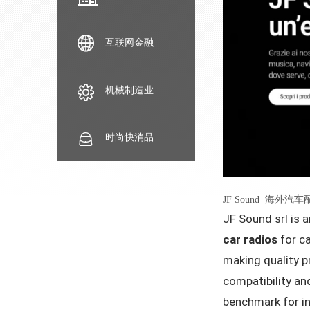
互联网金融
机械制造业
时尚快消品
JF Sound 海外汽
JF Sound srl is a
car radios
for c
making quality p
compatibility an
benchmark for in