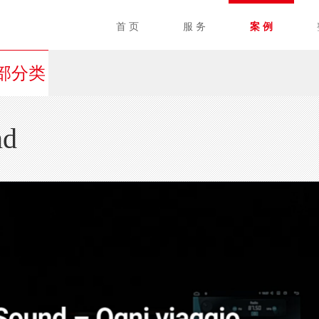
首 页
服 务
案 例
部分类
nd